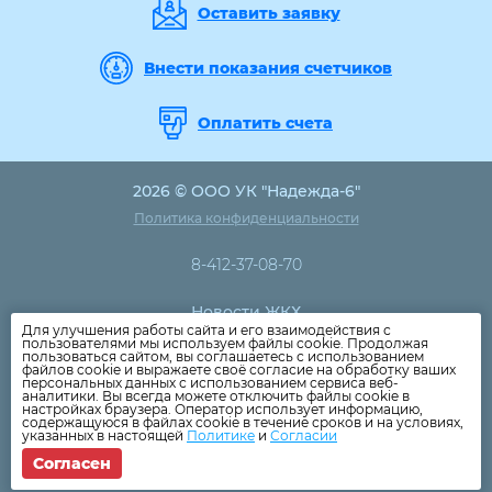
Оставить заявку
Внести показания счетчиков
Оплатить счета
2026 © ООО УК "Надежда-6"
Политика конфиденциальности
8-412-37-08-70
Новости ЖКХ
Для улучшения работы сайта и его взаимодействия с
Новости компании
пользователями мы используем файлы cookie. Продолжая
пользоваться сайтом, вы соглашаетесь с использованием
Как оплатить
файлов cookie и выражаете своё согласие на обработку ваших
персональных данных с использованием сервиса веб-
Дома
аналитики. Вы всегда можете отключить файлы cookie в
настройках браузера. Оператор использует информацию,
Раскрытие информации
содержащуюся в файлах cookie в течение сроков и на условиях,
указанных в настоящей
Политике
и
Согласии
Вопросы
Согласен