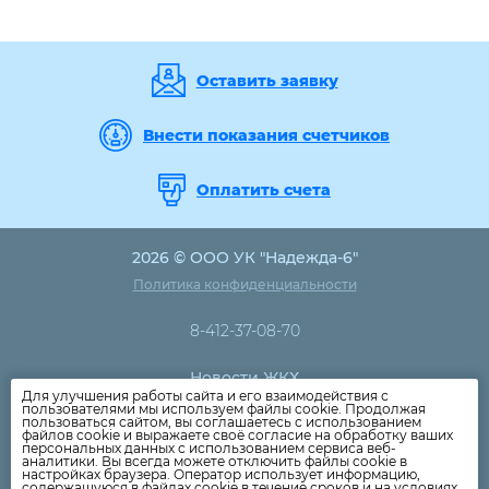
Оставить заявку
Внести показания счетчиков
Оплатить счета
2026 © ООО УК "Надежда-6"
Политика конфиденциальности
8-412-37-08-70
Новости ЖКХ
Для улучшения работы сайта и его взаимодействия с
Новости компании
пользователями мы используем файлы cookie. Продолжая
пользоваться сайтом, вы соглашаетесь с использованием
Как оплатить
файлов cookie и выражаете своё согласие на обработку ваших
персональных данных с использованием сервиса веб-
Дома
аналитики. Вы всегда можете отключить файлы cookie в
настройках браузера. Оператор использует информацию,
Раскрытие информации
содержащуюся в файлах cookie в течение сроков и на условиях,