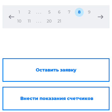
1
2
. . .
5
6
7
8
9
10
11
. . .
20
21
Оставить заявку
Внести показания счетчиков